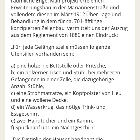
räumliche Enge. Man projektierte einen
Erweiterungsbau in der Mariannenstraße und
vollendete diesen im März 1912.Über Lage und
Behandlung in dem für ca. 70 Häftlinge
konzipierten Zellenbau vermittelt uns der Auszug
aus dem Reglement von 1886 einen Eindruck:
„Für jede Gefängniszelle müssen folgende
Utensilien vorhanden sein:
a) eine hölzerne Bettstelle oder Pritsche,
b) ein hölzerner Tisch und Stuhl, bei mehreren
Gefangenen in einer Zelle, die dazugehörige
Anzahl Stühle,
c) eine Strohmatratze, ein Kopfpolster von Heu
und eine wollene Decke,
d) ein Wasserkrug, das nötige Trink- und
Essgeschirr,
e) zwei Handtücher und ein Kamm,
f) Spucknapf und ein Nachtgeschirr“.
„Die Disziplin des Hauses handhabt die