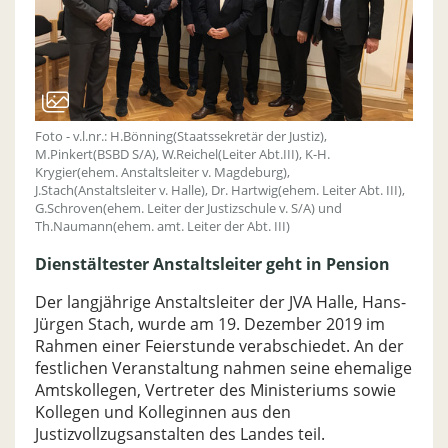
Foto - v.l.nr.: H.Bönning(Staatssekretär der Justiz),
M.Pinkert(BSBD S/A), W.Reichel(Leiter Abt.III), K-H.
Krygier(ehem. Anstaltsleiter v. Magdeburg),
J.Stach(Anstaltsleiter v. Halle), Dr. Hartwig(ehem. Leiter Abt. III),
G.Schroven(ehem. Leiter der Justizschule v. S/A) und
Th.Naumann(ehem. amt. Leiter der Abt. III)
Dienstältester Anstaltsleiter geht in Pension
Der langjährige Anstaltsleiter der JVA Halle, Hans-
Jürgen Stach, wurde am 19. Dezember 2019 im
Rahmen einer Feierstunde verabschiedet. An der
festlichen Veranstaltung nahmen seine ehemalige
Amtskollegen, Vertreter des Ministeriums sowie
Kollegen und Kolleginnen aus den
Justizvollzugsanstalten des Landes teil.