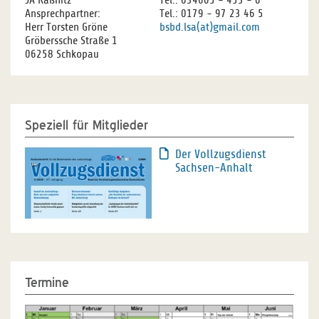
JA Raßnitz
Tel.: 034605 - 453 - 0
Ansprechpartner:
Tel.: 0179 - 97 23 46 5
Herr Torsten Gröne
bsbd.lsa(at)gmail.com
Gröberssche Straße 1
06258 Schkopau
Speziell für Mitglieder
Der Vollzugsdienst
Sachsen-Anhalt
Termine